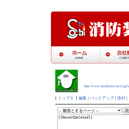
http://www.shoubouso-bi.co.jp/w
[
トップ
] [
編集
|
バックアップ
|
添付
|