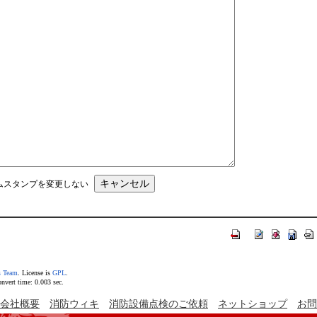
ムスタンプを変更しない
s Team
. License is
GPL
.
vert time: 0.003 sec.
会社概要
消防ウィキ
消防設備点検のご依頼
ネットショップ
お問