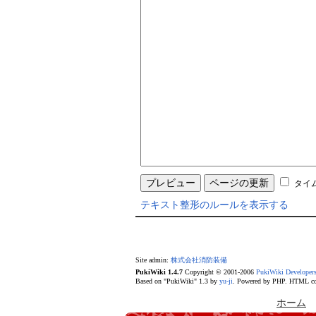
タイ
テキスト整形のルールを表示する
Site admin:
株式会社消防装備
PukiWiki 1.4.7
Copyright © 2001-2006
PukiWiki Developer
Based on "PukiWiki" 1.3 by
yu-ji
. Powered by PHP. HTML con
ホーム