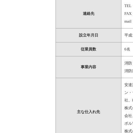
TEL 
連絡先
FAX 
mail
設立年月日
平成
従業員数
6名
消防
事業内容
消防
安達
ン・
社、
株式
主な仕入れ先
会社
ボル
株式