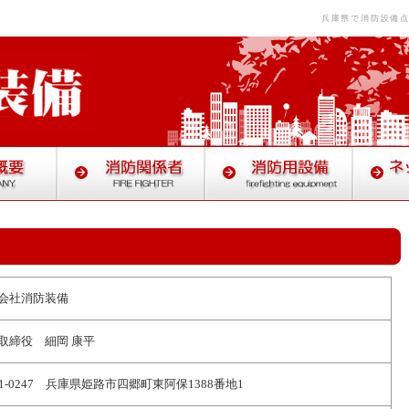
兵庫県で消防設備
会社消防装備
取締役 細岡 康平
71-0247 兵庫県姫路市四郷町東阿保1388番地1