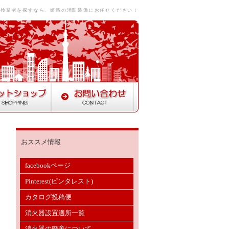
点検業者を探すなら、姫路の消防装備にお任せください！
おススメ情報
facebookページ
Pinterest(ピンタレスト)
カタログ投稿便
消火器設置適所一覧
消火器の廃棄について