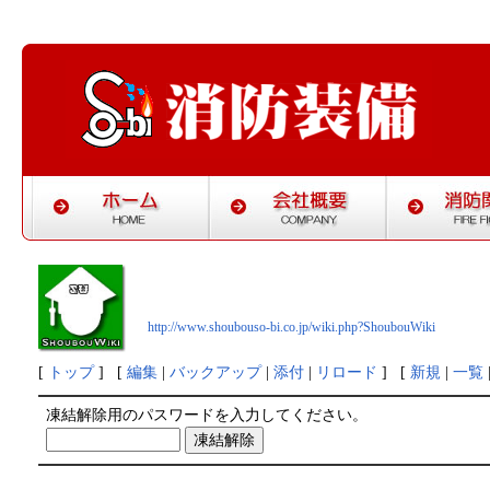
http://www.shoubouso-bi.co.jp/wiki.php?ShoubouWiki
[
トップ
] [
編集
|
バックアップ
|
添付
|
リロード
] [
新規
|
一覧
凍結解除用のパスワードを入力してください。