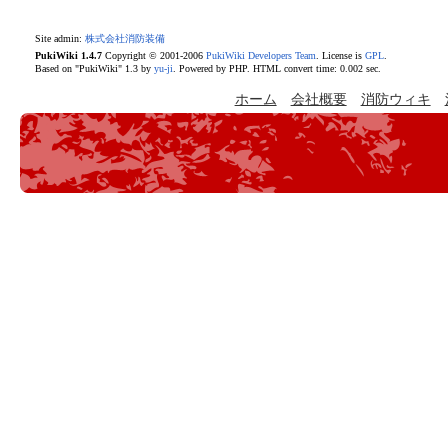
Site admin:
株式会社消防装備
PukiWiki 1.4.7
Copyright © 2001-2006
PukiWiki Developers Team
. License is
GPL
.
Based on "PukiWiki" 1.3 by
yu-ji
. Powered by PHP. HTML convert time: 0.002 sec.
ホーム
会社概要
消防ウィキ