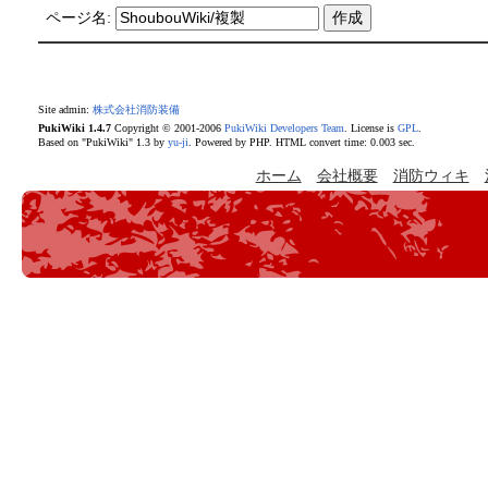
ページ名:
Site admin:
株式会社消防装備
PukiWiki 1.4.7
Copyright © 2001-2006
PukiWiki Developers Team
. License is
GPL
.
Based on "PukiWiki" 1.3 by
yu-ji
. Powered by PHP. HTML convert time: 0.003 sec.
ホーム
会社概要
消防ウィキ