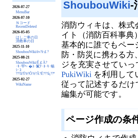
ShoubouWiki
2026-07-27
MenuBar
2026-07-10
消防ウィキは、株式
Ｎコード
RecentDeleted
2026-05-05
イト（消防百科事典
はしご車の日
消救車の日
基本的に誰でもペー
2025-11-10
ShoubouWiki/è¤?è￡?
防・防災に携わる方
2025-08-21
ジを充実させていっ
ShoubouWiki/Ê￡À?
･ｷ･罕ﾍ･�ﾕ･鬣ﾃ･ﾈ･ｷ･蝪
ｼ･ｺ
PukiWiki
を利用して
???ã?Í?ë?Õ?é?Ã?È???å¡??º
2025-02-27
従って記述するだけ
WikiName
編集が可能です。
ページ作成の条