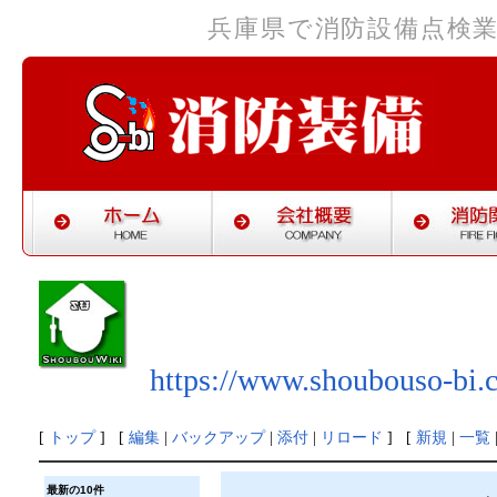
兵庫県で消防設備点検
https://www.shoubouso-bi.
[
トップ
] [
編集
|
バックアップ
|
添付
|
リロード
] [
新規
|
一覧
最新の10件