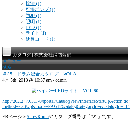
操法
(1)
可搬ポンプ
(1)
防犯
(1)
照明
(1)
LED
(1)
ライト
(1)
延長コード
(1)
カタログ | 株式会社消防装備
メニュー
検索
＃25 ドラム総合カタログ VOL.3
4月 5th, 2013 @ 10:37 am › admin
http://202.247.63.170/iportal/CatalogViewInterfaceStartUpAction.do
method=startUp&mode=PAGE&catalogCategoryId=&catalogId=1
FBページ＞
ShowRoom
のカタログ番号は「#25」です。