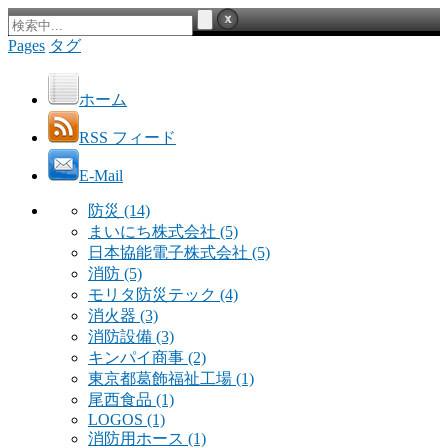
Pages
タグ
ホーム
RSS フィード
E-Mail
防災
(14)
まいにち株式会社
(5)
日本協能電子株式会社
(5)
消防
(5)
モリタ防災テック
(4)
消火器
(3)
消防設備
(3)
キンパイ商事
(2)
東京都葛飾福祉工場
(1)
尾西食品
(1)
LOGOS
(1)
消防用ホース
(1)