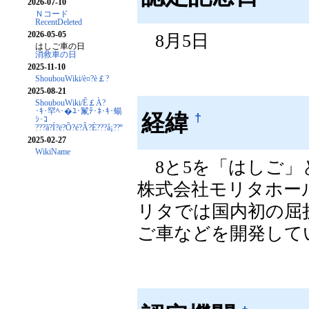
2026-07-10
Ｎコード
RecentDeleted
2026-05-05
8月5日
はしご車の日
消救車の日
2025-11-10
ShoubouWiki/è¤?è￡?
2025-08-21
ShoubouWiki/Ê￡À?
･ｷ･罕ﾍ･�ﾕ･鬣ﾃ･ﾈ･ｷ･蝪
経緯
†
ｼ･ｺ
???ã?Í?ë?Õ?é?Ã?È???å¡??º
2025-02-27
WikiName
8と5を「はしご」
株式会社モリタホー
リタでは国内初の屈
ご車などを開発して