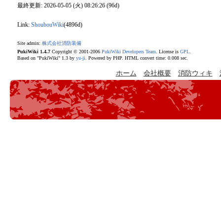
最終更新: 2026-05-05 (火) 08:26:26 (96d)
Link:
ShoubouWiki
(4896d)
Site admin:
株式会社消防装備
PukiWiki 1.4.7
Copyright © 2001-2006
PukiWiki Developers Team
. License is
GPL
.
Based on "PukiWiki" 1.3 by
yu-ji
. Powered by PHP. HTML convert time: 0.008 sec.
ホーム
会社概要
消防ウィキ