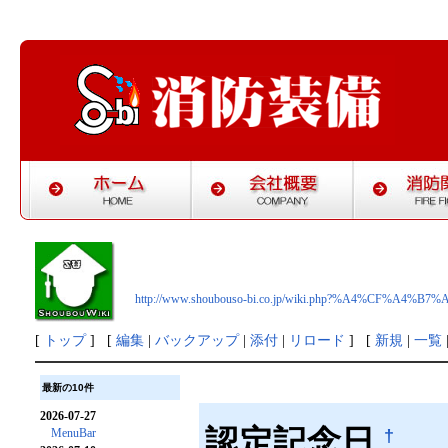
http://www.shoubouso-bi.co.jp/wiki.php?%A4%CF%A
[
トップ
] [
編集
|
バックアップ
|
添付
|
リロード
] [
新規
|
一覧
最新の10件
2026-07-27
認定記念日
†
MenuBar